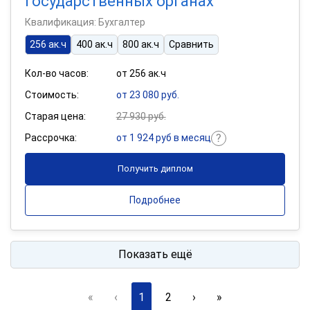
государственных органах
Квалификация: Бухгалтер
256 ак.ч
400 ак.ч
800 ак.ч
Сравнить
Кол-во часов:
от 256 ак.ч
Стоимость:
от 23 080 руб.
Старая цена:
27 930 руб.
Рассрочка:
от 1 924 руб в месяц
Получить диплом
Подробнее
Показать ещё
«
‹
1
2
›
»