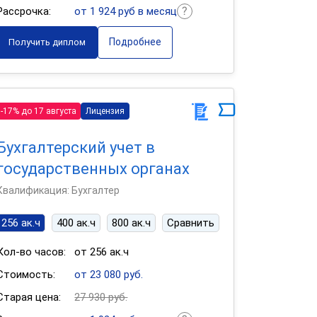
Рассрочка:
от 1 924 руб в месяц
Подробнее
Получить диплом
-17% до 17 августа
Лицензия
Бухгалтерский учет в
государственных органах
Квалификация: Бухгалтер
256 ак.ч
400 ак.ч
800 ак.ч
Сравнить
Кол-во часов:
от 256 ак.ч
Стоимость:
от 23 080 руб.
Старая цена:
27 930 руб.