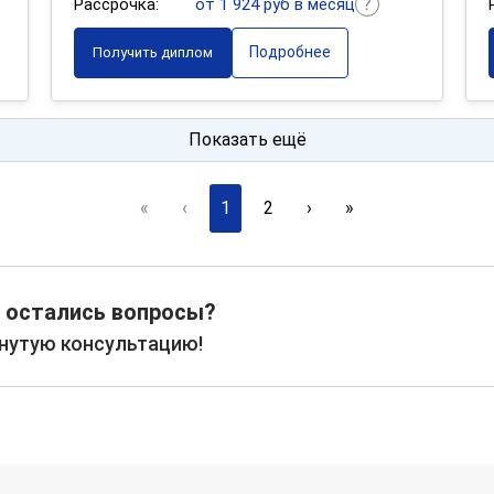
Рассрочка:
от 1 924 руб в месяц
Подробнее
Получить диплом
Показать ещё
«
‹
1
2
›
»
 остались вопросы?
рнутую консультацию!