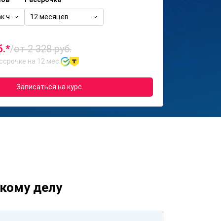
к.ч.
12 месяцев
б.*
/
от 2 328 руб.
ссрочке на 12 мес.
Записаться на курс
кому делу