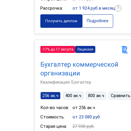
Рассрочка:
от 1 924 руб в месяц
Подробнее
Получить диплом
-17% до 17 августа
Лицензия
Бухгалтер коммерческой
организации
Квалификация: Бухгалтер
256 ак.ч
400 ак.ч
800 ак.ч
Сравнить
Кол-во часов:
от 256 ак.ч
Стоимость:
от 23 080 руб.
Старая цена:
27 930 руб.