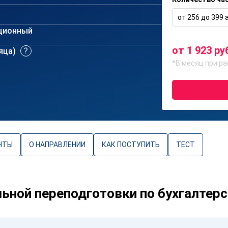
от 256 до 399 а
ционный
от 1 923 ру
сяца)
*В месяц при ра
НТЫ
О НАПРАВЛЕНИИ
КАК ПОСТУПИТЬ
ТЕСТ
ной переподготовки по бухгалтерс