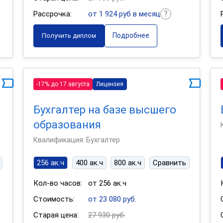
Рассрочка:
от 1 924 руб в месяц
Подробнее
Получить диплом
-17% до 17 августа
Лицензия
Бухгалтер на базе высшего
образования
Квалификация: Бухгалтер
256 ак.ч
400 ак.ч
800 ак.ч
Сравнить
Кол-во часов:
от 256 ак.ч
Стоимость:
от 23 080 руб.
Старая цена:
27 930 руб.