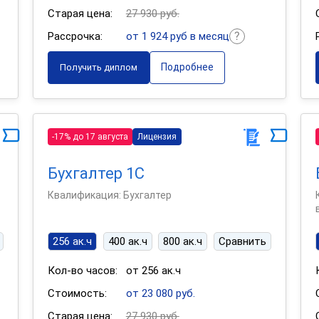
Старая цена:
27 930 руб.
Рассрочка:
от 1 924 руб в месяц
Подробнее
Получить диплом
-17% до 17 августа
Лицензия
Бухгалтер 1С
Квалификация: Бухгалтер
256 ак.ч
400 ак.ч
800 ак.ч
Сравнить
Кол-во часов:
от 256 ак.ч
Стоимость:
от 23 080 руб.
Старая цена:
27 930 руб.