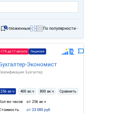
0
отложенные
По популярности
-17% до 17 августа
Лицензия
Бухгалтер-Экономист
Квалификация: Бухгалтер
256 ак.ч
400 ак.ч
800 ак.ч
Сравнить
Кол-во часов:
от 256 ак.ч
Стоимость:
от 23 080 руб.