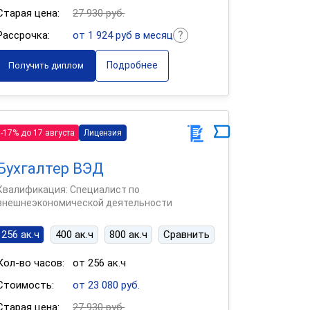
Старая цена:
27 930 руб.
Рассрочка:
от 1 924 руб в месяц
Подробнее
Получить диплом
-17% до 17 августа
Лицензия
Бухгалтер ВЭД
Квалификация: Специалист по
внешнеэкономической деятельности
256 ак.ч
400 ак.ч
800 ак.ч
Сравнить
Кол-во часов:
от 256 ак.ч
Стоимость:
от 23 080 руб.
Старая цена:
27 930 руб.