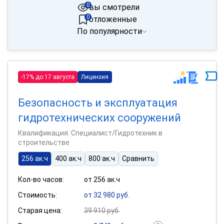
0
вы смотрели
0
отложенные
По популярности
-17% до 17 августа
Лицензия
Безопасность и эксплуатация
гидротехнических сооружений
Квалификация: Специалист/Гидротехник в
строительстве
256 ак.ч
400 ак.ч
800 ак.ч
Сравнить
Кол-во часов:
от 256 ак.ч
Стоимость:
от 32 980 руб.
Старая цена:
39 910 руб.