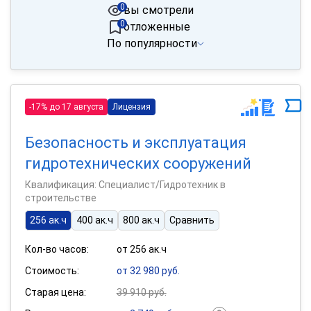
0
вы смотрели
0
отложенные
По популярности
-17% до 17 августа
Лицензия
Безопасность и эксплуатация
гидротехнических сооружений
Квалификация: Специалист/Гидротехник в
строительстве
256 ак.ч
400 ак.ч
800 ак.ч
Сравнить
Кол-во часов:
от 256 ак.ч
Стоимость:
от 32 980 руб.
Старая цена:
39 910 руб.