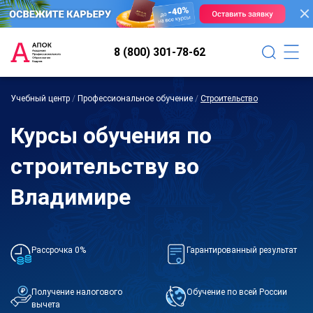
8 (800) 301-78-62
Учебный центр
/
Профессиональное обучение
/
Строительство
Курсы обучения по
строительству во
Владимире
Рассрочка 0%
Гарантированный результат
Получение налогового
Обучение по всей России
вычета