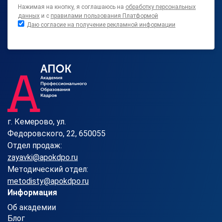
Нажимая на кнопку, я соглашаюсь на
обработку персональных
данных
и с
правилами пользования Платформой
Даю согласие на получение рекламной информации
г. Кемерово, ул.
Федоровского, 22, 650055
Отдел продаж:
zayavki@apokdpo.ru
Методический отдел:
metodisty@apokdpo.ru
Информация
Об академии
Блог