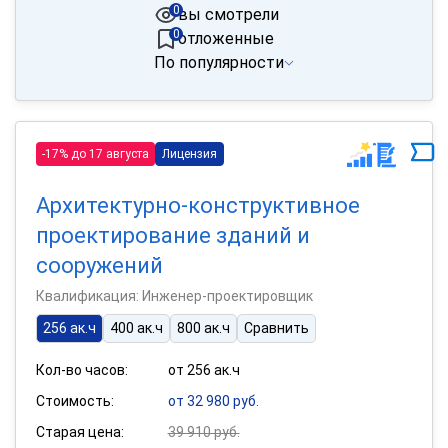
0
вы смотрели
0
отложенные
По популярности
-17% до 17 августа
Лицензия
Архитектурно-конструктивное
проектирование зданий и
сооружений
Квалификация: Инженер-проектировщик
256 ак.ч
400 ак.ч
800 ак.ч
Сравнить
Кол-во часов:
от 256 ак.ч
Стоимость:
от 32 980 руб.
Старая цена:
39 910 руб.