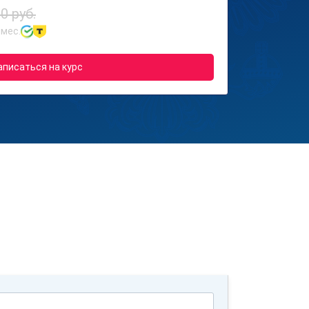
0 руб.
 мес.
аписаться на курс