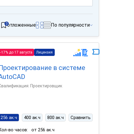
0
отложенные
По популярности
-17% до 17 августа
Лицензия
Проектирование в системе
AutoCAD
Квалификация: Проектировщик
256 ак.ч
400 ак.ч
800 ак.ч
Сравнить
Кол-во часов:
от 256 ак.ч