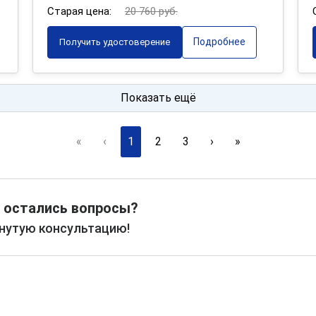
Старая цена:
20 760 руб.
Подробнее
Получить удостоверение
Показать ещё
«
‹
1
2
3
›
»
 остались вопросы?
рнутую консультацию!