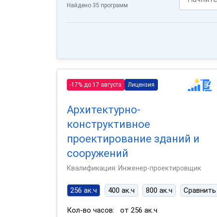
Найдено 35 программ
-17% до 17 августа
Лицензия
Архитектурно-
конструктивное
проектирование зданий и
сооружений
Квалификация: Инженер-проектировщик
256 ак.ч
400 ак.ч
800 ак.ч
Сравнить
Кол-во часов:
от 256 ак.ч