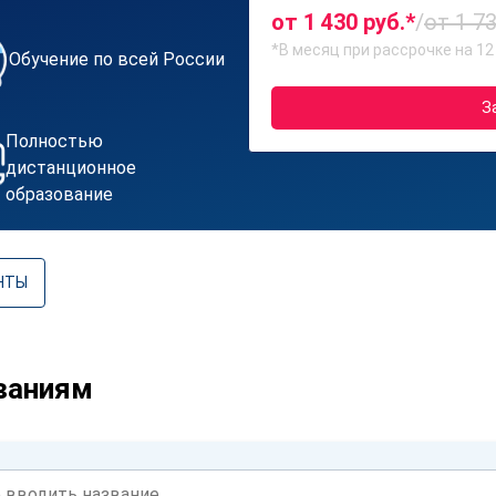
от 1 430 руб.*
/
от 1 73
*В месяц при рассрочке на 12
Обучение по всей России
З
Полностью
дистанционное
образование
НТЫ
ваниям