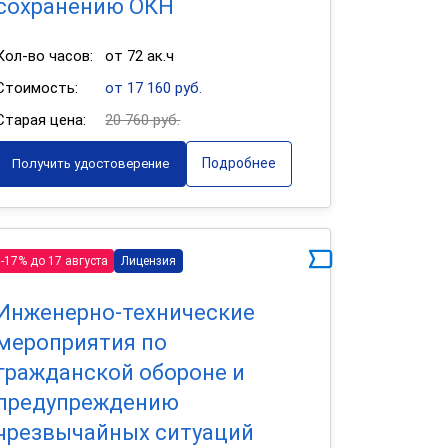
сохранению ОКН
Кол-во часов:
от 72 ак.ч
Стоимость:
от 17 160 руб.
Старая цена:
20 760 руб.
Подробнее
Получить удостоверение
-17% до 17 августа
Лицензия
Инженерно-технические
мероприятия по
гражданской обороне и
предупреждению
чрезвычайных ситуаций