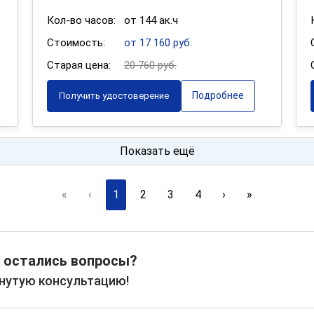
Кол-во часов:
от 144 ак.ч
Стоимость:
от 17 160 руб.
Старая цена:
20 760 руб.
Подробнее
Получить удостоверение
Показать ещё
«
‹
1
2
3
4
›
»
 остались вопросы?
рнутую консультацию!