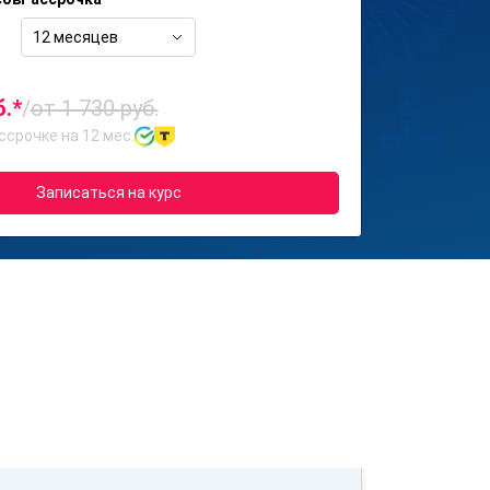
12 месяцев
б.*
/
от 1 730 руб.
ссрочке на 12 мес.
Записаться на курс