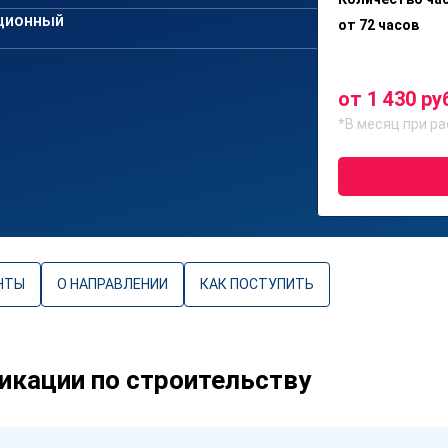
ционный
от 72 часов
от 1 430 ру
*В месяц при ра
НТЫ
О НАПРАВЛЕНИИ
КАК ПОСТУПИТЬ
кации по строительству