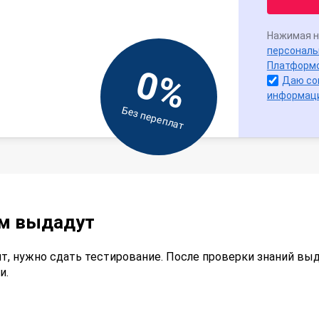
Нажимая н
персональ
Платформ
0%
Даю со
информац
Без переплат
ам выдадут
т, нужно сдать тестирование. После проверки знаний вы
и.