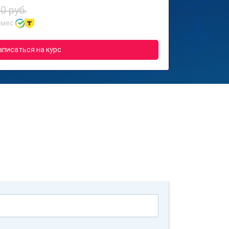
0 руб.
 мес.
аписаться на курс