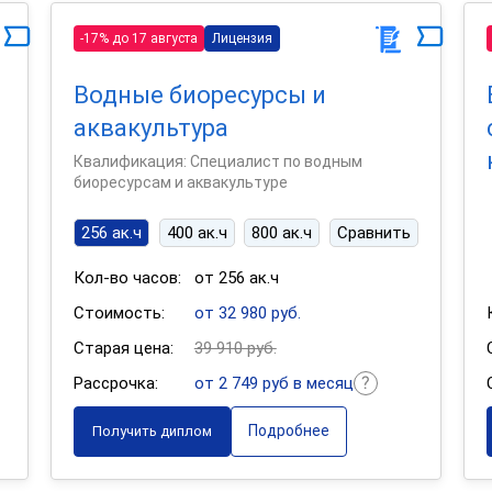
-17% до 17 августа
Лицензия
Водные биоресурсы и
аквакультура
Квалификация: Специалист по водным
биоресурсам и аквакультуре
256 ак.ч
400 ак.ч
800 ак.ч
Сравнить
Кол-во часов:
от 256 ак.ч
Стоимость:
от 32 980 руб.
Старая цена:
39 910 руб.
Рассрочка:
от 2 749 руб в месяц
Подробнее
Получить диплом