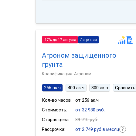
-17% до 17 августа
Лицензия
Агроном защищенного
грунта
Квалификация: Агроном
256 ак.ч
400 ак.ч
800 ак.ч
Сравнить
Кол-во часов:
от 256 ак.ч
Стоимость:
от 32 980 руб.
Старая цена:
39 910 руб.
Рассрочка:
от 2 749 руб в месяц