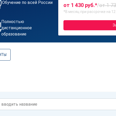
Обучение по всей России
от 1 430 руб.*
/
от 1 73
*В месяц при рассрочке на 12
Полностью
З
дистанционное
образование
НТЫ