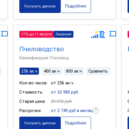
Подробнее
Получить диплом
-17% до 17 августа
Лицензия
Пчеловодство
Квалификация: Пчеловод
256 ак.ч
400 ак.ч
800 ак.ч
Сравнить
Кол-во часов:
от 256 ак.ч
Стоимость:
от 32 980 руб.
Старая цена:
39 910 руб.
Рассрочка:
от 2 749 руб в месяц
Подробнее
Получить диплом