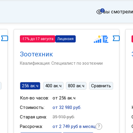
0
вы смотрели
-17% до 17 августа
Лицензия
Зоотехник
Квалификация: Специалист по зоотехнии
256 ак.ч
400 ак.ч
800 ак.ч
Сравнить
Кол-во часов:
от 256 ак.ч
Стоимость:
от 32 980 руб.
Старая цена:
39 910 руб.
Рассрочка:
от 2 749 руб в месяц