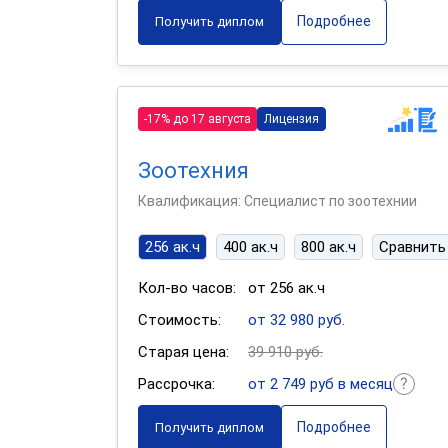
Подробнее
Получить диплом
-17% до 17 августа
Лицензия
Зоотехния
Квалификация: Специалист по зоотехнии
256 ак.ч
400 ак.ч
800 ак.ч
Сравнить
Кол-во часов:
от 256 ак.ч
Стоимость:
от 32 980 руб.
Старая цена:
39 910 руб.
Рассрочка:
от 2 749 руб в месяц
Подробнее
Получить диплом