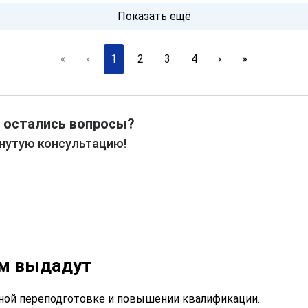
Показать ещё
«
‹
1
2
3
4
›
»
 остались вопросы?
рнутую консультацию!
ам выдадут
ой переподготовке и повышении квалификации.