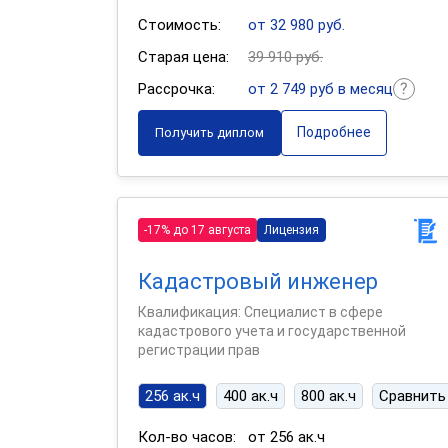
Стоимость:
от 32 980 руб.
Старая цена:
39 910 руб.
Рассрочка:
от 2 749 руб в месяц
Подробнее
Получить диплом
-17% до 17 августа
Лицензия
Кадастровый инженер
Квалификация: Специалист в сфере
кадастрового учета и государственной
регистрации прав
256 ак.ч
400 ак.ч
800 ак.ч
Сравнить
Кол-во часов:
от 256 ак.ч