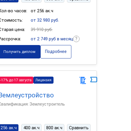
Кол-во часов:
от 256 ак.ч
Стоимость:
от 32 980 руб.
Старая цена:
39 910 руб.
Рассрочка:
от 2 749 руб в месяц
Подробнее
Получить диплом
-17% до 17 августа
Лицензия
Землеустройство
Квалификация: Землеустроитель
256 ак.ч
400 ак.ч
800 ак.ч
Сравнить