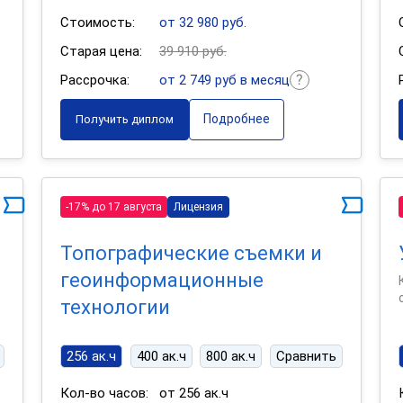
Стоимость:
от 32 980 руб.
Старая цена:
39 910 руб.
Рассрочка:
от 2 749 руб в месяц
Подробнее
Получить диплом
-17% до 17 августа
Лицензия
Топографические съемки и
геоинформационные
технологии
256 ак.ч
400 ак.ч
800 ак.ч
Сравнить
Кол-во часов:
от 256 ак.ч