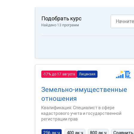
Подобрать курс
Найдено 13 программ
-17% до 17 августа
Лицензия
Земельно-имущественные
отношения
Квалификация: Специалист в сфере
кадастрового учета и государственной
регистрации прав
256 ак.ч
400 ак.ч
800 ак.ч
Сравнить