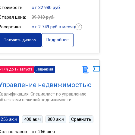
Стоимость:
от 32 980 руб.
Старая цена:
39 910 руб.
Рассрочка:
от 2 749 руб в месяц
Подробнее
Получить диплом
-17% до 17 августа
Лицензия
Управление недвижимостью
Квалификация: Специалист по управлению
объектами нежилой недвижимости
256 ак.ч
400 ак.ч
800 ак.ч
Сравнить
Кол-во часов:
от 256 ак.ч