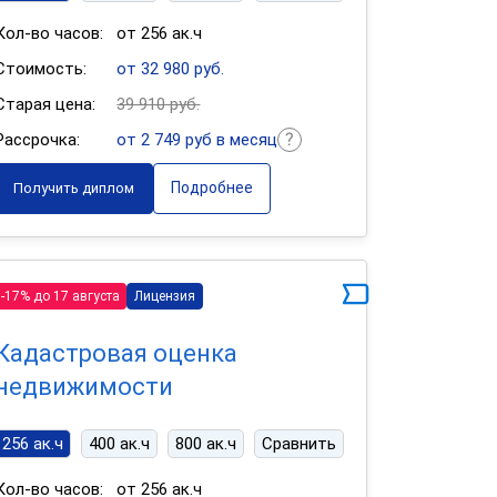
Кол-во часов:
от 256 ак.ч
Стоимость:
от 32 980 руб.
Старая цена:
39 910 руб.
Рассрочка:
от 2 749 руб в месяц
Подробнее
Получить диплом
-17% до 17 августа
Лицензия
Кадастровая оценка
недвижимости
256 ак.ч
400 ак.ч
800 ак.ч
Сравнить
Кол-во часов:
от 256 ак.ч