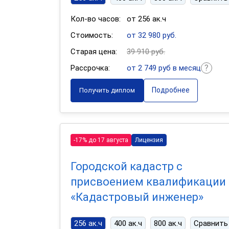
Кол-во часов:
от 256 ак.ч
Стоимость:
от 32 980 руб.
Старая цена:
39 910 руб.
Рассрочка:
от 2 749 руб в месяц
Подробнее
Получить диплом
-17% до 17 августа
Лицензия
Городской кадастр с
присвоением квалификации
«Кадастровый инженер»
256 ак.ч
400 ак.ч
800 ак.ч
Сравнить