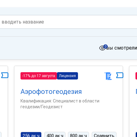
0
вы смотрели
-17% до 17 августа
Лицензия
Аэрофотогеодезия
Квалификация: Специалист в области
геодезии/Геодезист
256 ак.ч
400 ак.ч
800 ак.ч
Сравнить