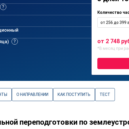
Количество ча
от 256 до 399 а
ционный
от 2 748 ру
сяца)
*В месяц при ра
НТЫ
О НАПРАВЛЕНИИ
КАК ПОСТУПИТЬ
ТЕСТ
ной переподготовки по землеустро