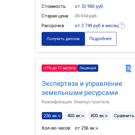
Стоимость:
от 32 980 руб.
Старая цена:
39 910 руб.
Рассрочка:
от 2 749 руб в месяц
Подробнее
Получить диплом
-17% до 17 августа
Лицензия
Экспертиза и управление
земельными ресурсами
Квалификация: Землеустроитель
256 ак.ч
400 ак.ч
800 ак.ч
Сравнить
Кол-во часов:
от 256 ак.ч