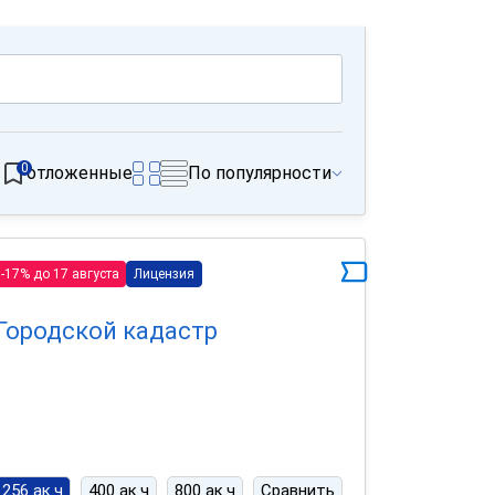
0
отложенные
По популярности
-17% до 17 августа
Лицензия
Городской кадастр
256 ак.ч
400 ак.ч
800 ак.ч
Сравнить