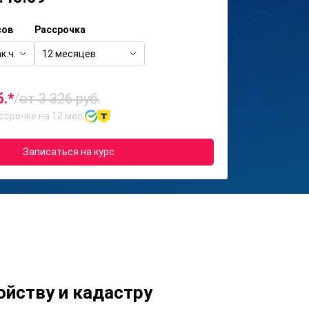
сов
Рассрочка
к.ч.
12 месяцев
б.*
/
от 3 326 руб.
ссрочке на 12 мес.
Записаться на курс
йству и кадастру