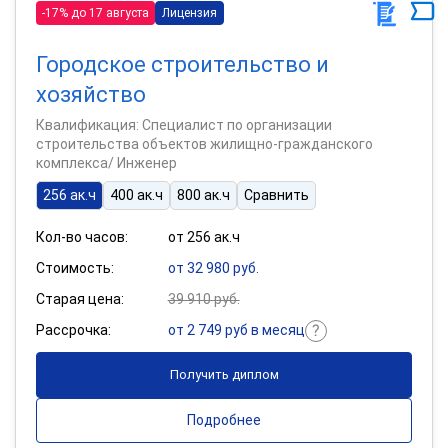
-17% до 17 августа
Лицензия
Городское строительство и
хозяйство
Квалификация: Специалист по организации
строительства объектов жилищно-гражданского
комплекса/ Инженер
256 ак.ч
400 ак.ч
800 ак.ч
Сравнить
Кол-во часов:
от 256 ак.ч
Стоимость:
от 32 980 руб.
Старая цена:
39 910 руб.
Рассрочка:
от 2 749 руб в месяц
Получить диплом
Подробнее