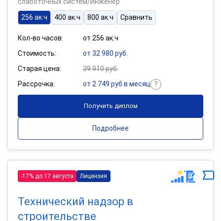
слаботочных систем/Инженер
256 ак.ч
400 ак.ч
800 ак.ч
Сравнить
Кол-во часов:
от 256 ак.ч
Стоимость:
от 32 980 руб.
Старая цена:
39 910 руб.
Рассрочка:
от 2 749 руб в месяц
Получить диплом
Подробнее
-17% до 17 августа
Лицензия
Технический надзор в
строительстве