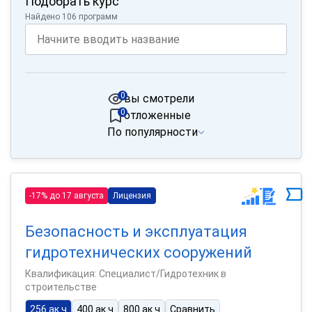
Подобрать курс
Найдено 106 программ
0
вы смотрели
0
отложенные
По популярности
-17% до 17 августа
Лицензия
Безопасность и эксплуатация
гидротехнических сооружений
Квалификация: Специалист/Гидротехник в
строительстве
256 ак.ч
400 ак.ч
800 ак.ч
Сравнить