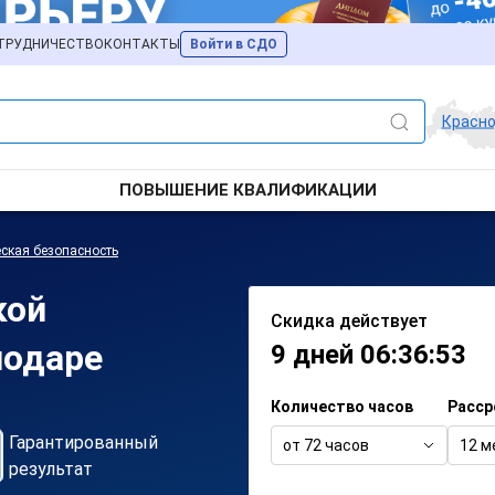
ТРУДНИЧЕСТВО
КОНТАКТЫ
Войти в СДО
Красн
ПОВЫШЕНИЕ КВАЛИФИКАЦИИ
ская безопасность
кой
Скидка действует
нодаре
9 дней 06:36:53
Количество часов
Расср
Гарантированный
от 72 часов
12 м
результат