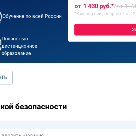
от 1 430 руб.*
/
от 1 73
*В месяц при рассрочке на 12
Обучение по всей России
З
Полностью
дистанционное
образование
НТЫ
кой безопасности