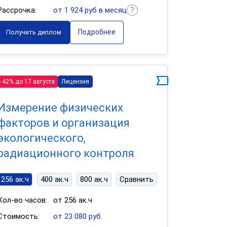
Рассрочка:
от 1 924 руб в месяц
Подробнее
Получить диплом
-42% до 17 августа
Лицензия
Измерение физических
факторов и организация
экологического,
радиационного контроля
256 ак.ч
400 ак.ч
800 ак.ч
Сравнить
Кол-во часов:
от 256 ак.ч
Стоимость:
от 23 080 руб.