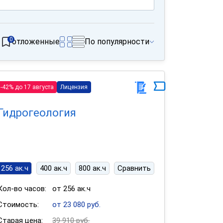
0
отложенные
По популярности
-42% до 17 августа
Лицензия
Гидрогеология
256 ак.ч
400 ак.ч
800 ак.ч
Сравнить
Кол-во часов:
от 256 ак.ч
Стоимость:
от 23 080 руб.
Старая цена:
39 910 руб.