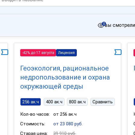
0
вы смотрели
-42% до 17 августа
Лицензия
Геоэкология, рациональное
недропользование и охрана
окружающей среды
256 ак.ч
400 ак.ч
800 ак.ч
Сравнить
Кол-во часов:
от 256 ак.ч
Стоимость:
от 23 080 руб.
Старая цена:
39 910 руб.