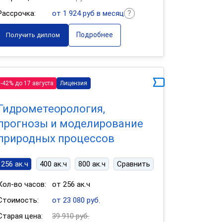
Рассрочка:
от 1 924 руб в месяц
Подробнее
Получить диплом
-42% до 17 августа
Лицензия
Гидрометеорология,
прогнозы и моделирование
природных процессов
256 ак.ч
400 ак.ч
800 ак.ч
Сравнить
Кол-во часов:
от 256 ак.ч
Стоимость:
от 23 080 руб.
Старая цена:
39 910 руб.