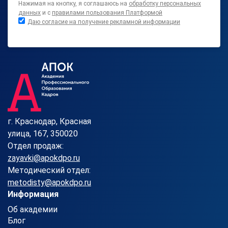
Нажимая на кнопку, я соглашаюсь на
обработку персональных
данных
и с
правилами пользования Платформой
Даю согласие на получение рекламной информации
г. Краснодар, Красная
улица, 167, 350020
Отдел продаж:
zayavki@apokdpo.ru
Методический отдел:
metodisty@apokdpo.ru
Информация
Об академии
Блог