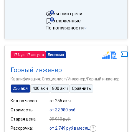
0
вы смотрели
0
отложенные
По популярности
-17% до 17 августа
Лицензия
Горный инженер
Квалификация: Специалист/Инженер/Горный инженер
256 ак.ч
400 ак.ч
800 ак.ч
Сравнить
Кол-во часов:
от 256 ак.ч
Стоимость:
от 32 980 руб.
Старая цена:
39 910 руб.
Рассрочка:
от 2 749 руб в месяц