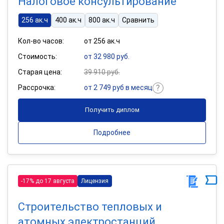
Налоговое консультирование
256 ак.ч
400 ак.ч
800 ак.ч
Сравнить
Кол-во часов:
от 256 ак.ч
Стоимость:
от 32 980 руб.
Старая цена:
39 910 руб.
Рассрочка:
от 2 749 руб в месяц
Получить диплом
Подробнее
-17% до 17 августа
Лицензия
Строительство тепловых и
атомных электростанций