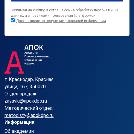
Нажимая на кнопку, я соглашаюсь на
обработку персональных
данных
и с
правилами пользования Платформой
Даю согласие на получение рекламной информации
г. Краснодар, Красная
улица, 167, 350020
Отдел продаж:
zayavki@apokdpo.ru
Методический отдел:
metodisty@apokdpo.ru
Информация
Об академии