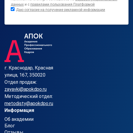
данных
и с
правилами пользования Платформой
Даю согласие на получение рекламной информации
г. Краснодар, Красная
улица, 167, 350020
Отдел продаж:
zayavki@apokdpo.ru
Методический отдел:
metodisty@apokdpo.ru
Информация
Об академии
Блог
Отзывы