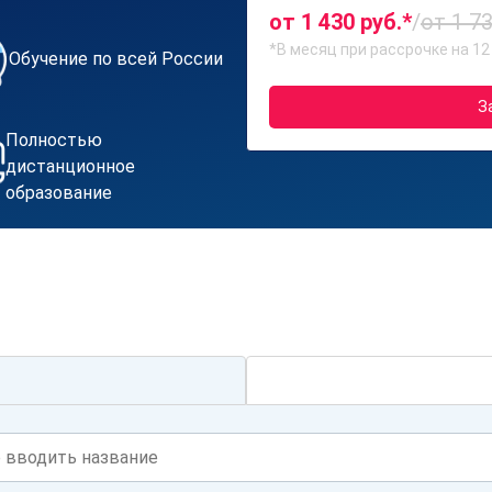
от 1 430 руб.*
/
от 1 73
*В месяц при рассрочке на 12
Обучение по всей России
З
Полностью
дистанционное
образование