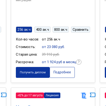
миграции
256 ак.ч
400 ак.ч
800 ак.ч
Сравнить
Кол-во часов:
от 256 ак.ч
Стоимость:
от 23 080 руб.
Старая цена:
39 910 руб.
Рассрочка:
от 1 924 руб в месяц
Подробнее
Получить диплом
-42% до 17 августа
Лицензия