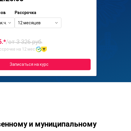
сов
Рассрочка
к.ч.
12 месяцев
б.*
/
от 3 326 руб.
ссрочке на 12 мес.
Записаться на курс
венному и муниципальному