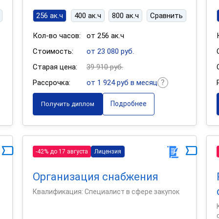
256 ак.ч
400 ак.ч
800 ак.ч
Сравнить
Кол-во часов:
от 256 ак.ч
Стоимость:
от 23 080 руб.
Старая цена:
39 910 руб.
Рассрочка:
от 1 924 руб в месяц
Подробнее
Получить диплом
-42% до 17 августа
Лицензия
Организация снабжения
Квалификация: Специалист в сфере закупок