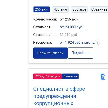
256 ак.ч
400 ак.ч
800 ак.ч
Сравнить
Кол-во часов:
от 256 ак.ч
Стоимость:
от 23 080 руб.
Старая цена:
39 910 руб.
Рассрочка:
от 1 924 руб в месяц
Подробнее
Получить диплом
-42% до 17 августа
Лицензия
Специалист в сфере
предупреждения
коррупционных