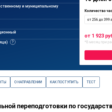
рственному и муниципальному
Количество ча
от 256 до 399 а
ционный
от 1 923 ру
сяца)
*В месяц при ра
НТЫ
О НАПРАВЛЕНИИ
КАК ПОСТУПИТЬ
ТЕСТ
ной переподготовки по государст