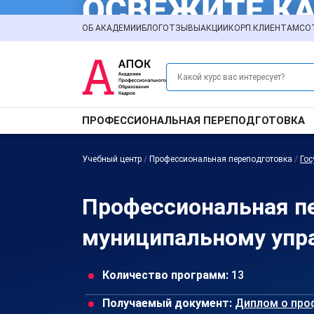
ОБ АКАДЕМИИ
БЛОГ
ОТЗЫВЫ
АКЦИИ
КОРП.КЛИЕНТАМ
СО
ПРОФЕССИОНАЛЬНАЯ ПЕРЕПОДГОТОВКА
Учебный центр
/
Профессиональная переподготовка
/
Гос
Профессиональная пе
муниципальному упр
Количество программ:
13
Получаемый документ:
Диплом о про