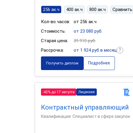
256 ак.ч
400 ак.ч
800 ак.ч
Сравнить
Кол-во часов:
от 256 ак.ч
Стоимость:
от 23 080 руб.
Старая цена:
39 910 руб.
Рассрочка:
от 1 924 руб в месяц
Подробнее
Получить диплом
-42% до 17 августа
Лицензия
Контрактный управляющий
Квалификация: Специалист в сфере закупок