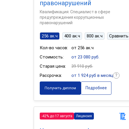
правонарушений
Квалификация: Специалист в сфере
предупреждения коррупционных
правонарушений
256 ак.ч
400 ак.ч
800 ак.ч
Сравнить
Кол-во часов:
от 256 ак.ч
Стоимость:
от 23 080 руб.
Старая цена:
39 910 руб.
Рассрочка:
от 1 924 руб в месяц
Подробнее
Получить диплом
-42% до 17 августа
Лицензия