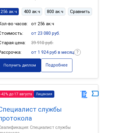
256 ак.ч
400 ак.ч
800 ак.ч
Сравнить
Кол-во часов:
от 256 ак.ч
Стоимость:
от 23 080 руб.
Старая цена:
39 910 руб.
Рассрочка:
от 1 924 руб в месяц
Подробнее
Получить диплом
-42% до 17 августа
Лицензия
Специалист службы
протокола
Квалификация: Специалист службы