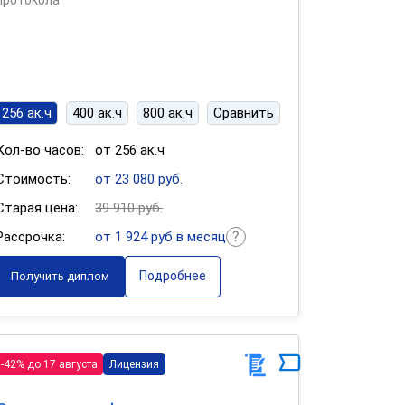
протокола
256 ак.ч
400 ак.ч
800 ак.ч
Сравнить
Кол-во часов:
от 256 ак.ч
Стоимость:
от 23 080 руб.
Старая цена:
39 910 руб.
Рассрочка:
от 1 924 руб в месяц
Подробнее
Получить диплом
-42% до 17 августа
Лицензия