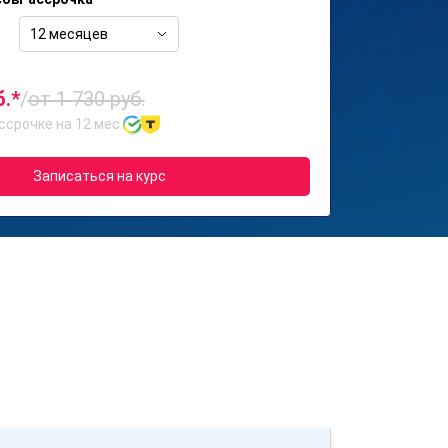
12 месяцев
б.*
/
от 1 730 руб.
ссрочке на 12 мес.
Записаться на курс