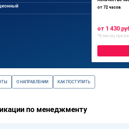
ционный
от 72 часов
от 1 430 ру
*В месяц при ра
НТЫ
О НАПРАВЛЕНИИ
КАК ПОСТУПИТЬ
икации по менеджменту