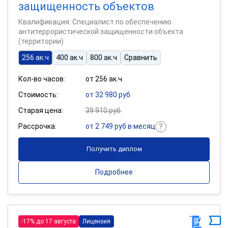
защищенность объектов
Квалификация: Специалист по обеспечению
антитеррористической защищенности объекта
(территории)
256 ак.ч
400 ак.ч
800 ак.ч
Сравнить
Кол-во часов:
от 256 ак.ч
Стоимость:
от 32 980 руб.
Старая цена:
39 910 руб.
Рассрочка:
от 2 749 руб в месяц
Получить диплом
Подробнее
-17% до 17 августа
Лицензия