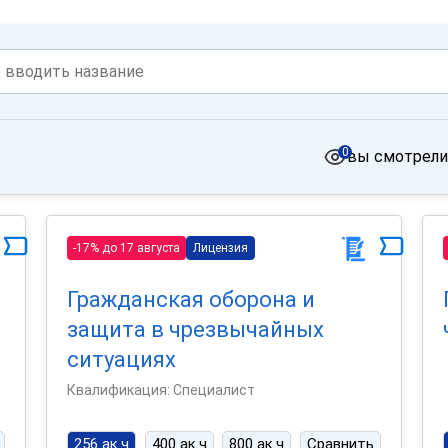
0
вы смотрели
-17% до 17 августа
Лицензия
Гражданская оборона и
защита в чрезвычайных
ситуациях
Квалификация: Специалист
256 ак.ч
400 ак.ч
800 ак.ч
Сравнить