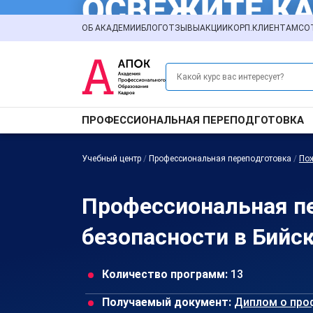
ОБ АКАДЕМИИ
БЛОГ
ОТЗЫВЫ
АКЦИИ
КОРП.КЛИЕНТАМ
СО
ПРОФЕССИОНАЛЬНАЯ ПЕРЕПОДГОТОВКА
Учебный центр
/
Профессиональная переподготовка
/
Пож
Профессиональная пе
безопасности в Бийс
Количество программ:
13
Получаемый документ:
Диплом о про