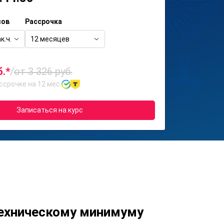
сов
Рассрочка
к.ч.
12 месяцев
б.*
/
от 3 326 руб.
ссрочке на 12 мес.
Записаться на курс
ехническому минимуму