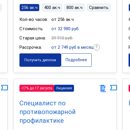
256 ак.ч
400 ак.ч
800 ак.ч
Сравнить
Кол-во часов:
от 256 ак.ч
Стоимость:
от 32 980 руб.
Старая цена:
39 910 руб.
Рассрочка:
от 2 749 руб в месяц
Подробнее
Получить диплом
-17% до 17 августа
Лицензия
Специалист по
противопожарной
профилактике