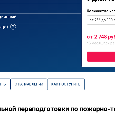
Количество ча
ционный
от 256 до 399 а
сяца)
от 2 748 ру
*В месяц при ра
НТЫ
О НАПРАВЛЕНИИ
КАК ПОСТУПИТЬ
ьной переподготовки по пожарно-т