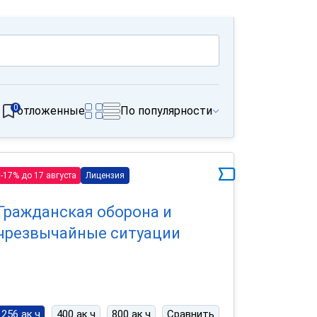
0
отложенные
По популярности
-17% до 17 августа
Лицензия
Гражданская оборона и
чрезвычайные ситуации
256 ак.ч
400 ак.ч
800 ак.ч
Сравнить