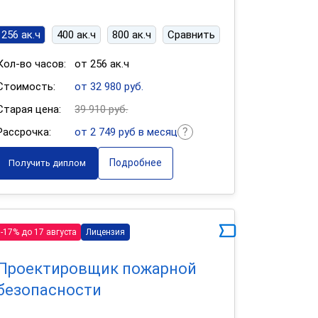
256 ак.ч
400 ак.ч
800 ак.ч
Сравнить
Кол-во часов:
от 256 ак.ч
Стоимость:
от 32 980 руб.
Старая цена:
39 910 руб.
Рассрочка:
от 2 749 руб в месяц
Подробнее
Получить диплом
-17% до 17 августа
Лицензия
Проектировщик пожарной
безопасности