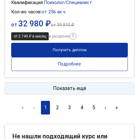
Квалификация:
Психолог/Специалист
Кол-во часов:
от 256 ак.ч
32 980 ₽
от
от
39 910 ₽
от 2 749 ₽ в месяц
в рассрочку
Получить диплом
Подробнее
Показать ещё
«
‹
1
2
3
4
5
›
»
Не нашли подходящий курс или