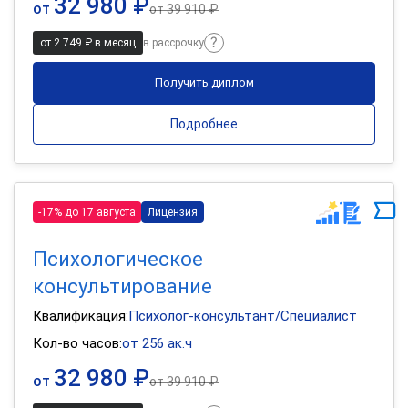
32 980 ₽
от
от
39 910 ₽
от 2 749 ₽ в месяц
в рассрочку
Получить диплом
Подробнее
-17% до 17 августа
Лицензия
Психологическое
консультирование
Квалификация:
Психолог-консультант/Специалист
Кол-во часов:
от 256 ак.ч
32 980 ₽
от
от
39 910 ₽