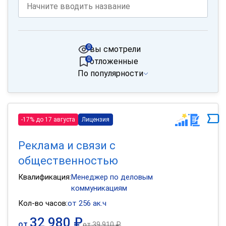
0
вы смотрели
0
отложенные
По популярности
-17% до 17 августа
Лицензия
Реклама и связи с
общественностью
Квалификация:
Менеджер по деловым
коммуникациям
Кол-во часов:
от 256 ак.ч
32 980 ₽
от
от
39 910 ₽