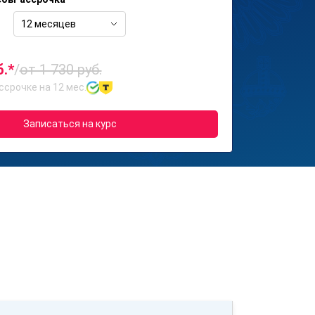
12 месяцев
б.*
/
от 1 730 руб.
ссрочке на 12 мес.
Записаться на курс