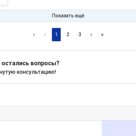
Показать ещё
«
‹
1
2
3
›
»
 остались вопросы?
рнутую консультацию!