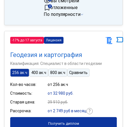
вы смотрели
0
отложенные
По популярности
-17% до 17 августа
Лицензия
Геодезия и картография
Квалификация: Специалист в области геодезии
256 ак.ч
400 ак.ч
800 ак.ч
Сравнить
Кол-во часов:
от 256 ак.ч
Стоимость:
от 32 980 руб.
Старая цена:
39 910 руб.
Рассрочка:
от 2 749 руб в месяц
Получить диплом