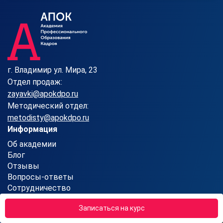
г. Владимир ул. Мира, 23
Отдел продаж:
zayavki@apokdpo.ru
Методический отдел:
metodisty@apokdpo.ru
Информация
Об академии
Блог
Отзывы
Вопросы-ответы
Сотрудничество
Контакты
Записаться на курс
Карта сайта
Партнерская программа