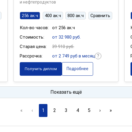
и нефтепродуктов
256 ак.ч
400 ак.ч
800 ак.ч
Сравнить
Кол-во часов:
от 256 ак.ч
Стоимость:
от 32 980 руб.
Старая цена:
39 910 руб.
Рассрочка:
от 2 749 руб в месяц
Подробнее
Получить диплом
Показать ещё
«
‹
1
2
3
4
5
›
»