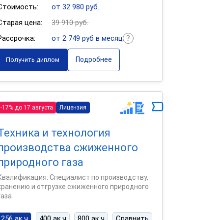
Стоимость:
от 32 980 руб.
Старая цена:
39 910 руб.
Рассрочка:
от 2 749 руб в месяц
Подробнее
Получить диплом
-17% до 17 августа
Лицензия
Техника и технология
производства сжиженного
природного газа
Квалификация: Специалист по производству,
хранению и отгрузке сжиженного природного
газа
256 ак.ч
400 ак.ч
800 ак.ч
Сравнить