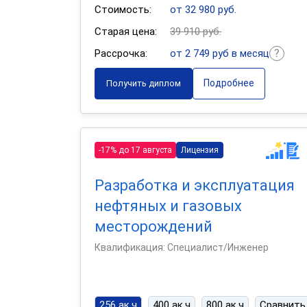
Стоимость:
от 32 980 руб.
Старая цена:
39 910 руб.
Рассрочка:
от 2 749 руб в месяц
Подробнее
Получить диплом
-17% до 17 августа
Лицензия
Разработка и эксплуатация
нефтяных и газовых
месторождений
Квалификация: Специалист/Инженер
256 ак.ч
400 ак.ч
800 ак.ч
Сравнить