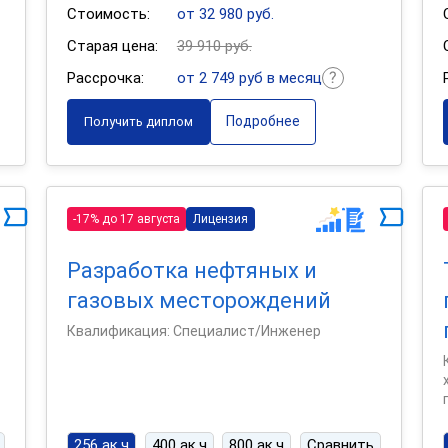
Стоимость:
от 32 980 руб.
Старая цена:
39 910 руб.
Рассрочка:
от 2 749 руб в месяц
Подробнее
Получить диплом
-17% до 17 августа
Лицензия
Разработка нефтяных и
газовых месторождений
Квалификация: Специалист/Инженер
256 ак.ч
400 ак.ч
800 ак.ч
Сравнить