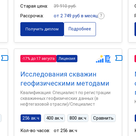
Старая цена:
39 910 руб.
Рассрочка:
от 2 749 руб в месяц
Подробнее
Получить диплом
-17% до 17 августа
Лицензия
Исследования скважин
геофизическими методами
Квалификация: Специалист по регистрации
скважинных геофизических данных (в
нефтегазовой отрасли)/Специалист
256 ак.ч
400 ак.ч
800 ак.ч
Сравнить
Кол-во часов:
от 256 ак.ч