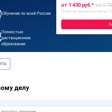
от 1 430 руб.*
/
от 1 73
*В месяц при рассрочке на 12
Обучение по всей России
З
Полностью
дистанционное
образование
НТЫ
вому делу