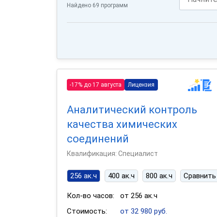
Найдено 69 программ
-17% до 17 августа
Лицензия
Аналитический контроль
качества химических
соединений
Квалификация: Специалист
256 ак.ч
400 ак.ч
800 ак.ч
Сравнить
Кол-во часов:
от 256 ак.ч
Стоимость:
от 32 980 руб.