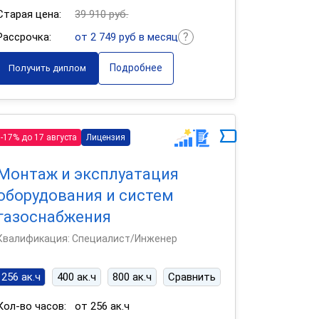
Старая цена:
39 910 руб.
Рассрочка:
от 2 749 руб в месяц
Подробнее
Получить диплом
-17% до 17 августа
Лицензия
Монтаж и эксплуатация
оборудования и систем
газоснабжения
Квалификация: Специалист/Инженер
256 ак.ч
400 ак.ч
800 ак.ч
Сравнить
Кол-во часов:
от 256 ак.ч