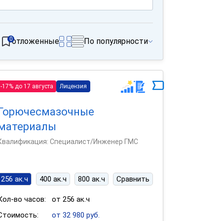
0
отложенные
По популярности
-17% до 17 августа
Лицензия
Горючесмазочные
материалы
Квалификация: Специалист/Инженер ГМС
256 ак.ч
400 ак.ч
800 ак.ч
Сравнить
Кол-во часов:
от 256 ак.ч
Стоимость:
от 32 980 руб.