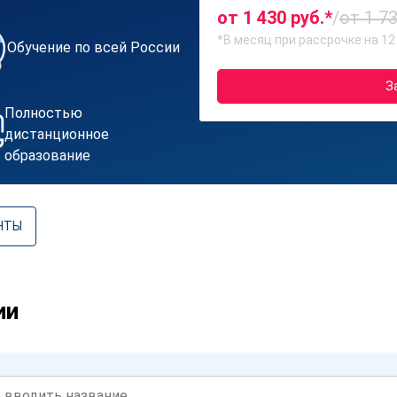
от 1 430 руб.*
/
от 1 73
*В месяц при рассрочке на 12
Обучение по всей России
З
Полностью
дистанционное
образование
НТЫ
ии