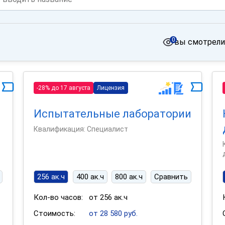
0
вы смотрели
-28% до 17 августа
Лицензия
Испытательные лаборатории
Квалификация: Специалист
256 ак.ч
400 ак.ч
800 ак.ч
Сравнить
Кол-во часов:
от 256 ак.ч
Стоимость:
от 28 580 руб.