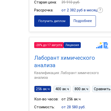
Старая цена:
39 910 руб.
Рассрочка:
от 2 382 руб в месяц
Подробнее
Получить диплом
-28% до 17 августа
Лицензия
Лаборант химического
анализа
Квалификация: Лаборант химического
анализа
256 ак.ч
400 ак.ч
800 ак.ч
Сравнить
Кол-во часов:
от 256 ак.ч
Стоимость:
от 28 580 руб.