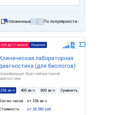
0
отложенные
По популярности
-28% до 17 августа
Лицензия
Клиническая лабораторная
диагностика (для биологов)
Квалификация: Врач лабораторной
диагностики
256 ак.ч
400 ак.ч
800 ак.ч
Сравнить
Кол-во часов:
от 256 ак.ч
Стоимость:
от 28 580 руб.