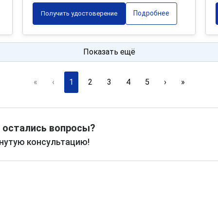
Подробнее
Получить удостоверение
Показать ещё
«
‹
1
2
3
4
5
›
»
 остались вопросы?
рнутую консультацию!