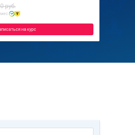
0 руб.
 мес.
аписаться на курс