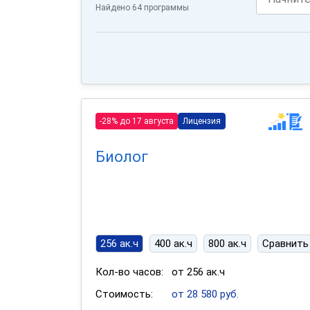
Найдено 64 программы
-28% до 17 августа
Лицензия
Биолог
256 ак.ч
400 ак.ч
800 ак.ч
Сравнить
Кол-во часов:
от 256 ак.ч
Стоимость:
от 28 580 руб.