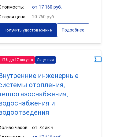
Стоимость:
от 17 160 руб.
Старая цена:
20 760 руб.
Подробнее
Получить удостоверение
-17% до 17 августа
Лицензия
Внутренние инженерные
системы отопления,
теплогазоснабжения,
водоснабжения и
водоотведения
Кол-во часов:
от 72 ак.ч