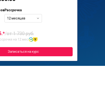
сов
Рассрочка
12 месяцев
б.*
/
от 1 730 руб.
ссрочке на 12 мес.
Записаться на курс