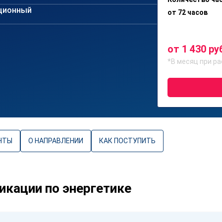
ционный
от 72 часов
от 1 430 ру
*В месяц при ра
НТЫ
О НАПРАВЛЕНИИ
КАК ПОСТУПИТЬ
кации по энергетике