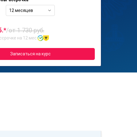
12 месяцев
б.*
/
от 1 730 руб.
ссрочке на 12 мес.
Записаться на курс