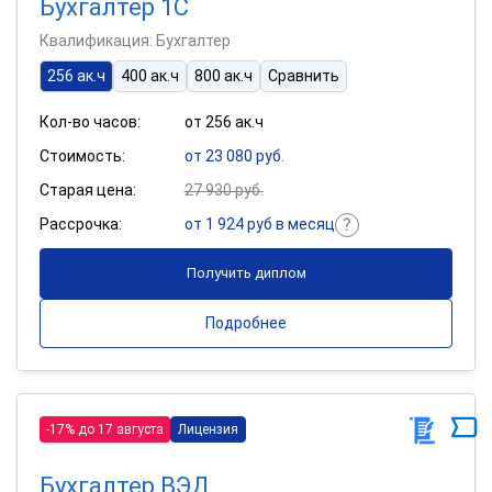
Бухгалтер 1С
Квалификация: Бухгалтер
256 ак.ч
400 ак.ч
800 ак.ч
Сравнить
Кол-во часов:
от 256 ак.ч
Стоимость:
от 23 080 руб.
Старая цена:
27 930 руб.
Рассрочка:
от 1 924 руб в месяц
Получить диплом
Подробнее
-17% до 17 августа
Лицензия
Бухгалтер ВЭД