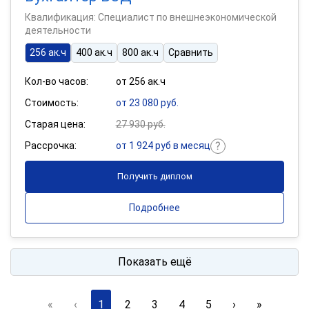
Квалификация: Специалист по внешнеэкономической
деятельности
256 ак.ч
400 ак.ч
800 ак.ч
Сравнить
Кол-во часов:
от 256 ак.ч
Стоимость:
от 23 080 руб.
Старая цена:
27 930 руб.
Рассрочка:
от 1 924 руб в месяц
Получить диплом
Подробнее
Показать ещё
«
‹
1
2
3
4
5
›
»