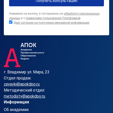
Получить консультацию
Нажимая на кнопку, я соглашаюсь на
обработку персональных
данных
и с
правилами пользования Платформой
Даю согласие на получение рекламной информации
г. Владимир ул. Мира, 23
Отдел продаж:
zayavki@apokdpo.ru
Методический отдел:
metodisty@apokdpo.ru
Информация
Об академии