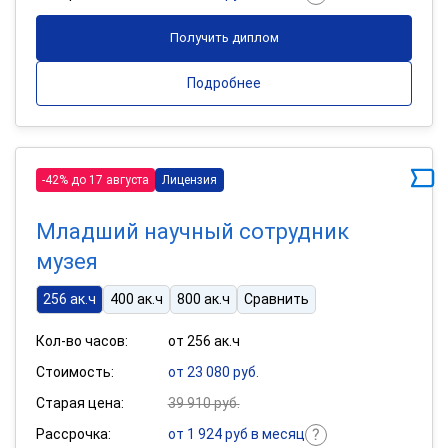
Получить диплом
Подробнее
-42% до 17 августа
Лицензия
Младший научный сотрудник
музея
256 ак.ч
400 ак.ч
800 ак.ч
Сравнить
Кол-во часов:
от 256 ак.ч
Стоимость:
от 23 080 руб.
Старая цена:
39 910 руб.
Рассрочка:
от 1 924 руб в месяц