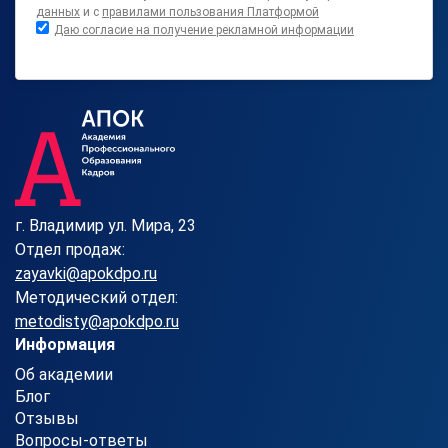
данных
и с
правилами пользования Платформой
Даю согласие на получение рекламной информации
г. Владимир ул. Мира, 23
Отдел продаж:
zayavki@apokdpo.ru
Методический отдел:
metodisty@apokdpo.ru
Информация
Об академии
Блог
Отзывы
Вопросы-ответы