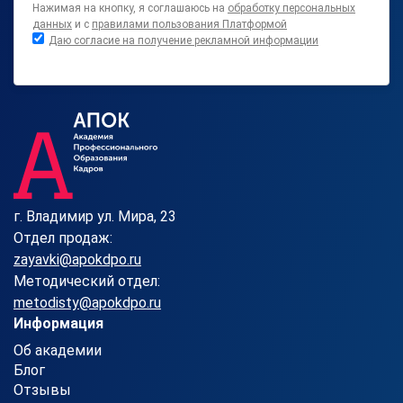
Нажимая на кнопку, я соглашаюсь на
обработку персональных
данных
и с
правилами пользования Платформой
Даю согласие на получение рекламной информации
г. Владимир ул. Мира, 23
Отдел продаж:
zayavki@apokdpo.ru
Методический отдел:
metodisty@apokdpo.ru
Информация
Об академии
Блог
Отзывы