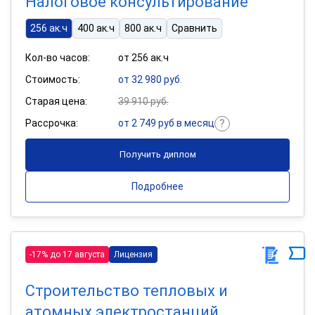
Налоговое консультирование
256 ак.ч
400 ак.ч
800 ак.ч
Сравнить
Кол-во часов:
от 256 ак.ч
Стоимость:
от 32 980 руб.
Старая цена:
39 910 руб.
Рассрочка:
от 2 749 руб в месяц
Получить диплом
Подробнее
-17% до 17 августа
Лицензия
Строительство тепловых и
атомных электростанций