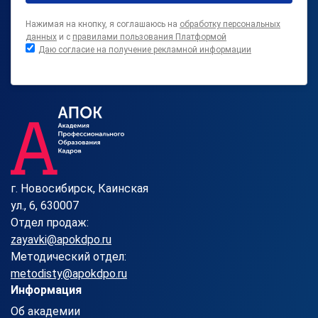
Нажимая на кнопку, я соглашаюсь на
обработку персональных
данных
и с
правилами пользования Платформой
Даю согласие на получение рекламной информации
г. Новосибирск, Каинская
ул., 6, 630007
Отдел продаж:
zayavki@apokdpo.ru
Методический отдел:
metodisty@apokdpo.ru
Информация
Об академии