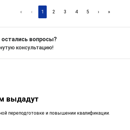
«
‹
1
2
3
4
5
›
»
 остались вопросы?
рнутую консультацию!
ам выдадут
ой переподготовке и повышении квалификации.