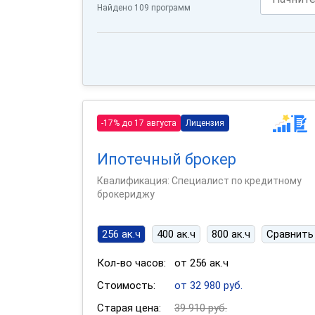
Найдено 109 программ
-17% до 17 августа
Лицензия
Ипотечный брокер
Квалификация: Специалист по кредитному
брокериджу
256 ак.ч
400 ак.ч
800 ак.ч
Сравнить
Кол-во часов:
от 256 ак.ч
Стоимость:
от 32 980 руб.
Старая цена:
39 910 руб.