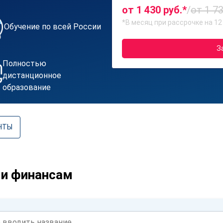
от 1 430 руб.*
/
от 1 73
*В месяц при рассрочке на 12
Обучение по всей России
З
Полностью
дистанционное
образование
НТЫ
 и финансам