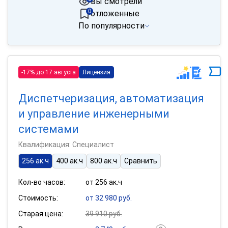
вы смотрели
0
отложенные
По популярности
-17% до 17 августа
Лицензия
Диспетчеризация, автоматизация
и управление инженерными
системами
Квалификация: Специалист
256 ак.ч
400 ак.ч
800 ак.ч
Сравнить
Кол-во часов:
от 256 ак.ч
Стоимость:
от 32 980 руб.
Старая цена:
39 910 руб.