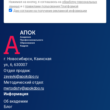
Нажимая на кнопку, я соглашаюсь на
обработку персональных
данных
и с
правилами пользования Платформой
Даю согласие на получение рекламной информации
г. Новосибирск, Каинская
ул., 6, 630007
Отдел продаж:
zayavki@apokdpo.ru
Методический отдел:
metodisty@apokdpo.ru
Информация
Об академии
Блог