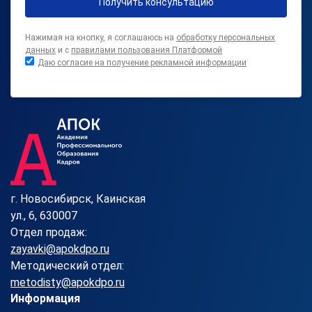
Получить консультацию
Нажимая на кнопку, я соглашаюсь на
обработку персональных
данных
и с
правилами пользования Платформой
Даю согласие на получение рекламной информации
г. Новосибирск, Каинская
ул., 6, 630007
Отдел продаж:
zayavki@apokdpo.ru
Методический отдел:
metodisty@apokdpo.ru
Информация