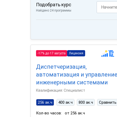
Подобрать курс
Найдено 24 программы
-17% до 17 августа
Лицензия
Диспетчеризация,
автоматизация и управлени
инженерными системами
Квалификация: Специалист
256 ак.ч
400 ак.ч
800 ак.ч
Сравнить
Кол-во часов:
от 256 ак.ч