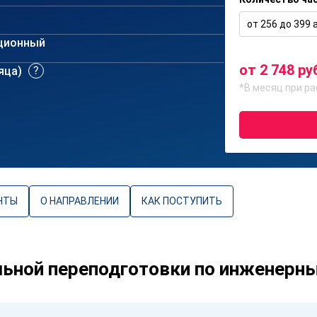
от 256 до 399 а
ционный
от 2 748 ру
сяца)
*В месяц при ра
НТЫ
О НАПРАВЛЕНИИ
КАК ПОСТУПИТЬ
ьной переподготовки по инженерн