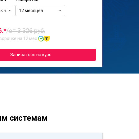
к.ч.
12 месяцев
б.*
/
от 3 326 руб.
ссрочке на 12 мес.
Записаться на курс
ым системам