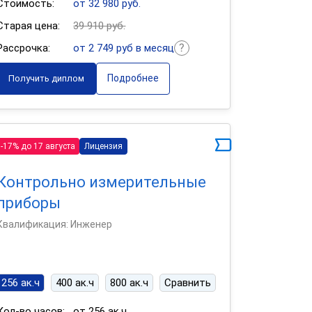
Стоимость:
от 32 980 руб.
Старая цена:
39 910 руб.
Рассрочка:
от 2 749 руб в месяц
Подробнее
Получить диплом
-17% до 17 августа
Лицензия
Контрольно измерительные
приборы
Квалификация: Инженер
256 ак.ч
400 ак.ч
800 ак.ч
Сравнить
Кол-во часов:
от 256 ак.ч