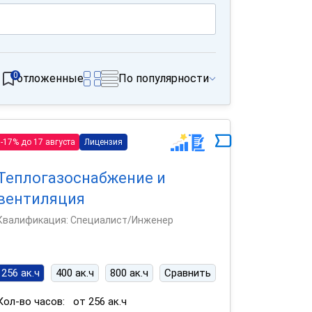
0
отложенные
По популярности
-17% до 17 августа
Лицензия
Теплогазоснабжение и
вентиляция
Квалификация: Специалист/Инженер
256 ак.ч
400 ак.ч
800 ак.ч
Сравнить
Кол-во часов:
от 256 ак.ч