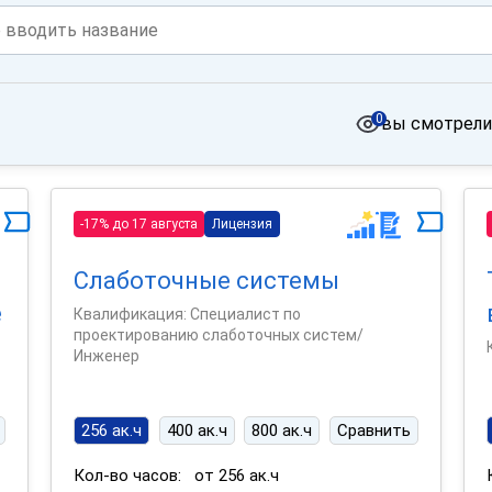
0
вы смотрели
-17% до 17 августа
Лицензия
Слаботочные системы
е
Квалификация: Специалист по
проектированию слаботочных систем/
Инженер
256 ак.ч
400 ак.ч
800 ак.ч
Сравнить
Кол-во часов:
от 256 ак.ч