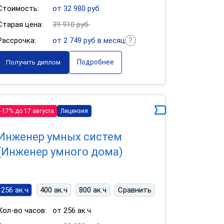
Стоимость:
от 32 980 руб.
Старая цена:
39 910 руб.
Рассрочка:
от 2 749 руб в месяц
Подробнее
Получить диплом
-17% до 17 августа
Лицензия
Инженер умных систем
(Инженер умного дома)
256 ак.ч
400 ак.ч
800 ак.ч
Сравнить
Кол-во часов:
от 256 ак.ч