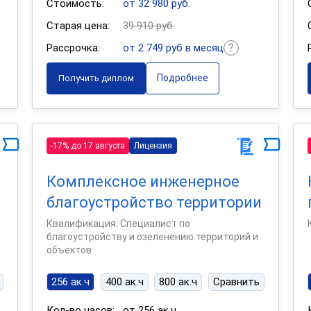
Стоимость:
от 32 980 руб.
Старая цена:
39 910 руб.
Рассрочка:
от 2 749 руб в месяц
Подробнее
Получить диплом
-17% до 17 августа
Лицензия
Комплексное инженерное
благоустройство территории
Квалификация: Специалист по
благоустройству и озеленению территорий и
объектов
256 ак.ч
400 ак.ч
800 ак.ч
Сравнить
Кол-во часов:
от 256 ак.ч