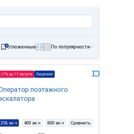
0
отложенные
По популярности
-17% до 17 августа
Лицензия
Оператор поэтажного
эскалатора
256 ак.ч
400 ак.ч
800 ак.ч
Сравнить