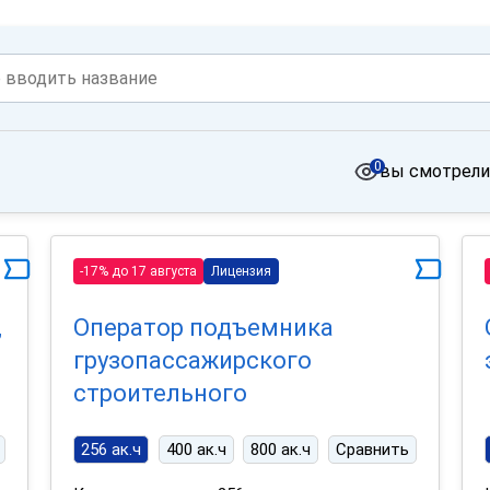
0
вы смотрели
-17% до 17 августа
Лицензия
,
Оператор подъемника
грузопассажирского
строительного
256 ак.ч
400 ак.ч
800 ак.ч
Сравнить