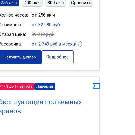
256 ак.ч
400 ак.ч
800 ак.ч
Сравнить
Кол-во часов:
от 256 ак.ч
Стоимость:
от 32 980 руб.
Старая цена:
39 910 руб.
Рассрочка:
от 2 749 руб в месяц
Подробнее
Получить диплом
-17% до 17 августа
Лицензия
Эксплуатация подъемных
кранов