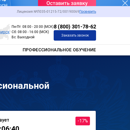
Лицензия №Л035-01215-72/00190069
Проверить
8 (800) 301-78-62
Пн-Пт: 08:00 - 20:00 (МСК)
бирск
Сб: 08:00 - 16:00 (МСК)
Заказать звонок
Вс: Выходной
ПРОФЕССИОНАЛЬНОЕ ОБУЧЕНИЕ
сиональной
вует
-17%
:06:40