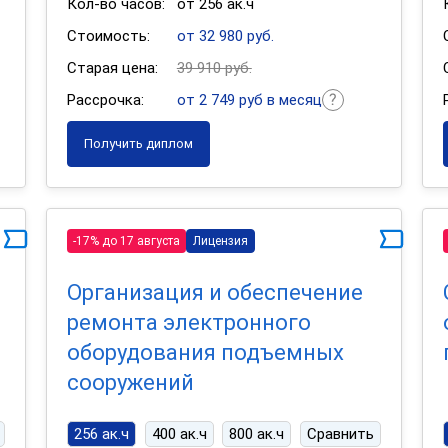
Кол-во часов:
от 256 ак.ч
Стоимость:
от 32 980 руб.
Старая цена:
39 910 руб.
Рассрочка:
от 2 749 руб в месяц
Получить диплом
-17% до 17 августа
Лицензия
Организация и обеспечение
ремонта электронного
оборудования подъемных
сооружений
256 ак.ч
400 ак.ч
800 ак.ч
Сравнить