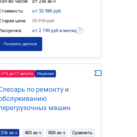
Кол-во часов:
от 256 ак.ч
Стоимость:
от 32 980 руб.
Старая цена:
39 910 руб.
Рассрочка:
от 2 749 руб в месяц
Получить диплом
-17% до 17 августа
Лицензия
Слесарь по ремонту и
обслуживанию
перегрузочных машин
256 ак.ч
400 ак.ч
800 ак.ч
Сравнить