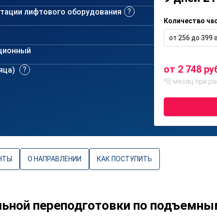
атации лифтового оборудования
Количество ча
от 256 до 399 а
ционный
от 2 748 ру
сяца)
*В месяц при ра
НТЫ
О НАПРАВЛЕНИИ
КАК ПОСТУПИТЬ
ьной переподготовки по подъемны