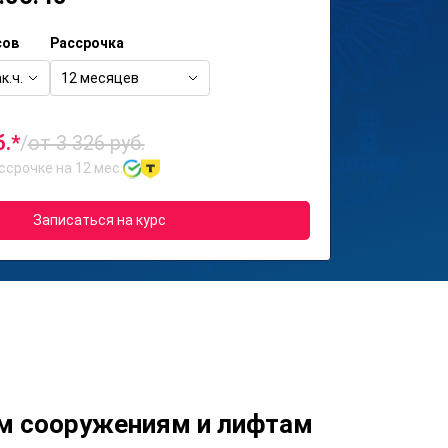
сов
Рассрочка
к.ч.
12 месяцев
б.*
/
от 3 326 руб.
ссрочке на 12 мес.
Записаться на курс
м сооружениям и лифтам