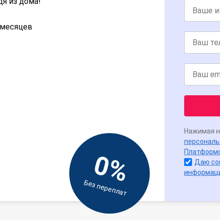
дя из дома!
2 месяцев
Нажимая н
персональ
Платформ
0%
Даю со
информац
Без переплат