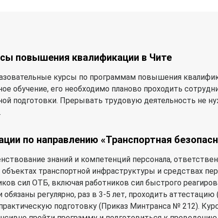
рсы повышения квалификации в Чите
азовательные курсы по программам повышения квалифика
ое обучение, его необходимо планово проходить сотрудн
ной подготовки. Прерывать трудовую деятельность не н
.
ции по направлению «Транспортная безопас
нствование знаний и компетенций персонала, ответствен
, объектах транспортной инфраструктуры и средствах пер
ков сил ОТБ, включая работников сил быстрого реагирова
обязаны регулярно, раз в 3-5 лет, проходить аттестацию
практическую подготовку (Приказ Минтранса № 212). Кур
нсивно пройти программу и подготовиться к проведению 