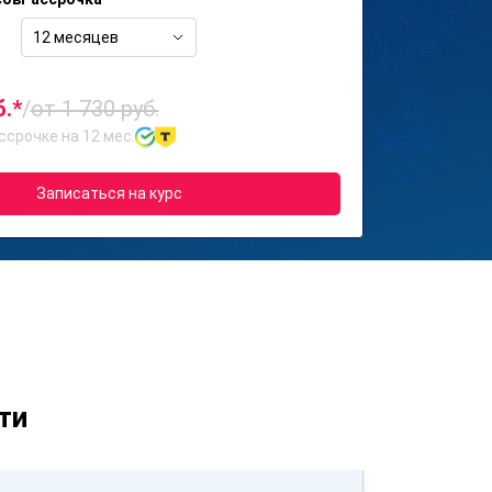
12 месяцев
б.*
/
от 1 730 руб.
ссрочке на 12 мес.
Записаться на курс
ти