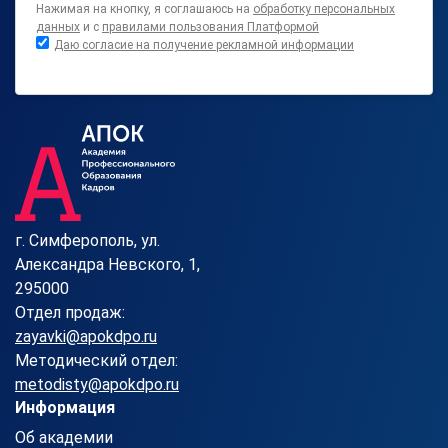
Нажимая на кнопку, я соглашаюсь на
обработку персональных
данных
и с
правилами пользования Платформой
Даю согласие на получение рекламной информации
г. Симферополь, ул.
Александра Невского, 1,
295000
Отдел продаж:
zayavki@apokdpo.ru
Методический отдел:
metodisty@apokdpo.ru
Информация
Об академии