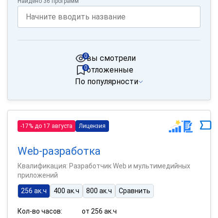
Найдено 36 программ
0
вы смотрели
0
отложенные
По популярности
-17% до 17 августа
Лицензия
Web-разработка
Квалификация: Разработчик Web и мультимедийных
приложений
256 ак.ч
400 ак.ч
800 ак.ч
Сравнить
Кол-во часов:
от 256 ак.ч