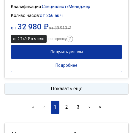
Квалификация:
Специалист/Менеджер
Кол-во часов:
от 256 ак.ч
32 980 ₽
от
от
39 910 ₽
от 2 749 ₽ в месяц
в рассрочку
Получить диплом
Подробнее
Показать ещё
«
‹
1
2
3
›
»