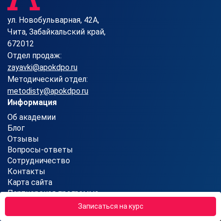
ул. Новобульварная, 42А,
Чита, Забайкальский край,
672012
Отдел продаж:
zayavki@apokdpo.ru
Методический отдел:
metodisty@apokdpo.ru
Информация
Об академии
Блог
Отзывы
Вопросы-ответы
Сотрудничество
Контакты
Карта сайта
Партнерская программа
Реферальная программа
Записаться на курс
Обучение