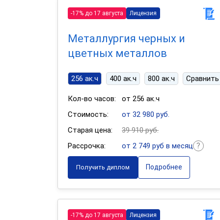
-17% до 17 августа
Лицензия
Металлургия черных и
цветных металлов
256 ак.ч
400 ак.ч
800 ак.ч
Сравнить
Кол-во часов:
от 256 ак.ч
Стоимость:
от 32 980 руб.
Старая цена:
39 910 руб.
Рассрочка:
от 2 749 руб в месяц
Подробнее
Получить диплом
-17% до 17 августа
Лицензия