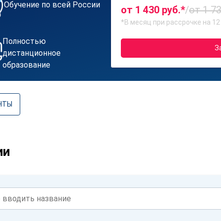
Обучение по всей России
от 1 430 руб.*
/
от 1 73
*В месяц при рассрочке на 12
Полностью
З
дистанционное
образование
НТЫ
ии