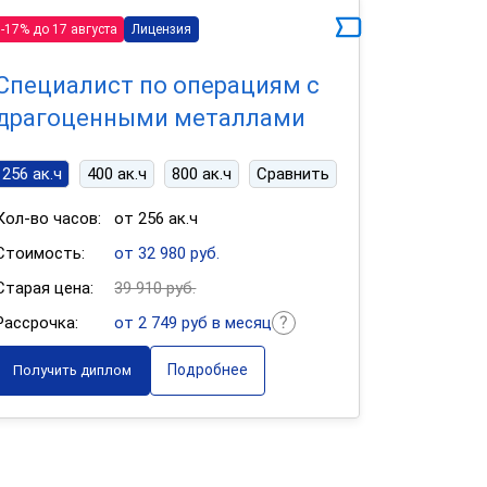
-17% до 17 августа
Лицензия
Специалист по операциям с
драгоценными металлами
256 ак.ч
400 ак.ч
800 ак.ч
Сравнить
Кол-во часов:
от 256 ак.ч
Стоимость:
от 32 980 руб.
Старая цена:
39 910 руб.
Рассрочка:
от 2 749 руб в месяц
Подробнее
Получить диплом