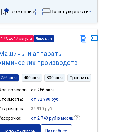
0
отложенные
По популярности
-17% до 17 августа
Лицензия
Машины и аппараты
химических производств
256 ак.ч
400 ак.ч
800 ак.ч
Сравнить
Кол-во часов:
от 256 ак.ч
Стоимость:
от 32 980 руб.
Старая цена:
39 910 руб.
Рассрочка:
от 2 749 руб в месяц
Подробнее
Получить диплом