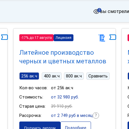
0
вы смотрели
-17% до 17 августа
Лицензия
Литейное производство
черных и цветных металлов
256 ак.ч
400 ак.ч
800 ак.ч
Сравнить
Кол-во часов:
от 256 ак.ч
Стоимость:
от 32 980 руб.
Старая цена:
39 910 руб.
Рассрочка:
от 2 749 руб в месяц
Подробнее
Получить диплом