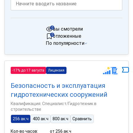
0
вы смотрели
0
отложенные
По популярности
-17% до 17 августа
Лицензия
Безопасность и эксплуатация
гидротехнических сооружений
Квалификация: Специалист/Гидротехник в
строительстве
256 ак.ч
400 ак.ч
800 ак.ч
Сравнить
Кол-во часов:
от 256 ак.ч