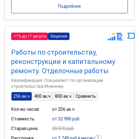
Подробнее
-17% до 17 августа
Лицензия
Работы по строительству,
реконструкции и капитальному
ремонту. Отделочные работы
Квалификация: Специалист по организации
строительства/Инженер
256 ак.ч
400 ак.ч
800 ак.ч
Сравнить
Кол-во часов:
от 256 ак.ч
Стоимость:
от 32 980 руб.
Старая цена:
39 910 руб.
Рассрочка:
от 2 749 руб в месяц