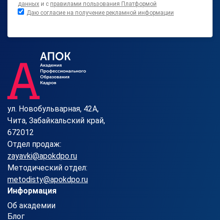
данных
и с
правилами пользования Платформой
Даю согласие на получение рекламной информации
ул. Новобульварная, 42А,
Чита, Забайкальский край,
672012
Отдел продаж:
zayavki@apokdpo.ru
Методический отдел:
metodisty@apokdpo.ru
Информация
Об академии
Блог