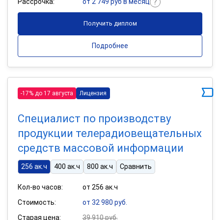
Рассрочка:
от 2 749 руб в месяц
Получить диплом
Подробнее
-17% до 17 августа
Лицензия
Специалист по производству
продукции телерадиовещательных
средств массовой информации
256 ак.ч
400 ак.ч
800 ак.ч
Сравнить
Кол-во часов:
от 256 ак.ч
Стоимость:
от 32 980 руб.
Старая цена:
39 910 руб.