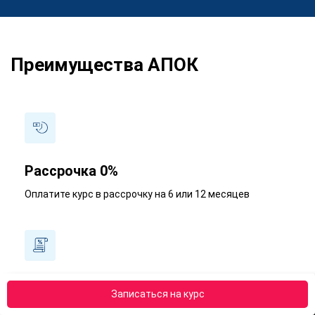
Преимущества АПОК
Рассрочка 0%
Оплатите курс в рассрочку на 6 или 12 месяцев
Получите налоговый вычет - 13%
Записаться на курс
Наши менеджеры подробно расскажут, как получить