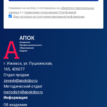
Нажимая на кнопку, я соглашаюсь на
обработку персональных
данных
и с
правилами пользования Платформой
Даю согласие на получение рекламной информации
г. Ижевск, ул. Пушкинская,
165, 426077
Отдел продаж:
zayavki@apokdpo.ru
Методический отдел:
metodisty@apokdpo.ru
Информация
Об академии