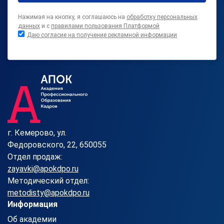
Нажимая на кнопку, я соглашаюсь на
обработку персональных
данных
и с
правилами пользования Платформой
Даю согласие на получение рекламной информации
г. Кемерово, ул.
Федоровского, 22, 650055
Отдел продаж:
zayavki@apokdpo.ru
Методический отдел:
metodisty@apokdpo.ru
Информация
Об академии