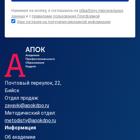
Нажимая на кнопку, я соглашаюсь на
обработку персональных
данных
и с
правилами пользования Платформой
Даю согласие на получение рекламной информации
Почтовый переулок, 22,
Бийск
Отдел продаж:
zayavki@apokdpo.ru
Методический отдел:
metodisty@apokdpo.ru
Информация
Об академии